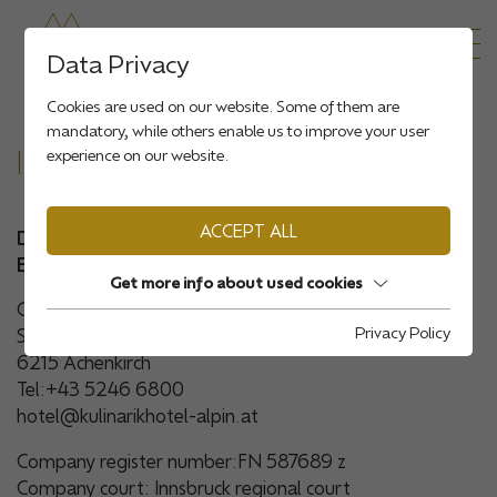
Data Privacy
Cookies are used on our website. Some of them are
mandatory, while others enable us to improve your user
IMPRINT
experience on our website.
ACCEPT ALL
Disclosure according to §25 Media Act and §5
ECGMedia owner and publisher
Get more info about used cookies
Genießerhotel Alpin GmbH
Privacy Policy
Seestraße 35
6215 Achenkirch
Tel:+43 5246 6800
hotel@kulinarikhotel-alpin.at
Company register number:FN 587689 z
Company court: Innsbruck regional court